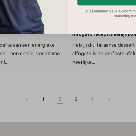
Bij aanmelden ga je akkoord m
marketing mai
Affogato recept: heerlijk kof
hoefte aan een energieke
Heb jij dit Italiaanse desse
ie – een snelle, voedzame
affogato is de perfecte afslu
!...
heerlijke...
2
1
3
4