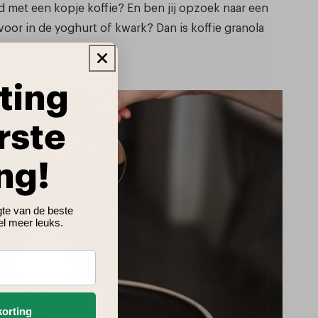
ijd met een kopje koffie? En ben jij opzoek naar een
oor in de yoghurt of kwark? Dan is koffie granola
ting
rste
ng!
ogte van de beste
el meer leuks.
korting