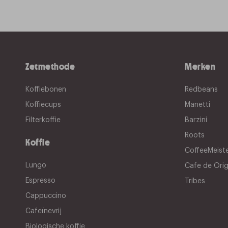
Zetmethode
Merken
Koffiebonen
Redbeans
Koffiecups
Manetti
Filterkoffie
Barzini
Roots
Koffie
CoffeeMeist
Lungo
Cafe de Ori
Espresso
Tribes
Cappuccino
Cafeïnevrij
Biologische koffie