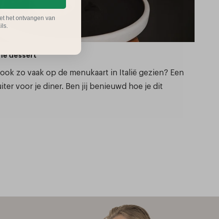
et het ontvangen van
ls.
fie dessert
rt ook zo vaak op de menukaart in Italië gezien? Een
iter voor je diner. Ben jij benieuwd hoe je dit