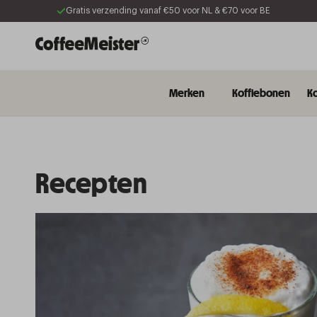
Meteen
Gratis verzending vanaf €50 voor NL & €70 voor BE
naar de
content
Merken
Koffiebonen
Ko
Recepten