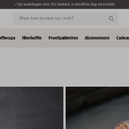
Op werkdagen voor 22u besteld, is dezelfde dag verzonden
Waar ben je naar op zoek?
ffiecups
Filterkoffie
Proefpakketten
Abonnement
Cadeau