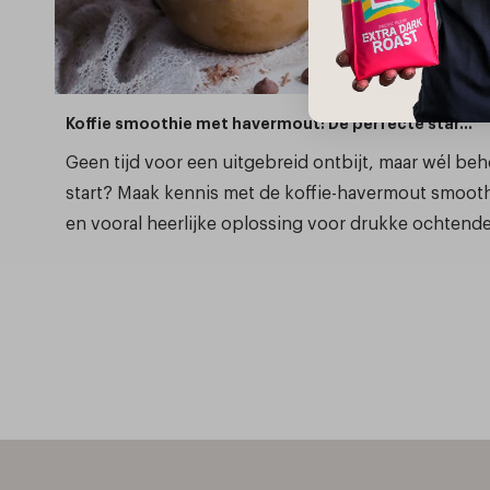
Koffie smoothie met havermout: De perfecte star...
Geen tijd voor een uitgebreid ontbijt, maar wél be
start? Maak kennis met de koffie-havermout smooth
en vooral heerlijke oplossing voor drukke ochtenden