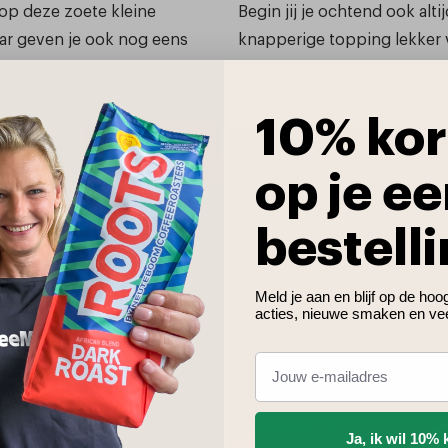
n op deze zoete kleine
Begin jij je ochtend ook alt
maar geven je ook nog eens
knapperige topping lekker v
het...
10% kor
op je ee
bestelli
Meld je aan en blijf op de ho
acties, nieuwe smaken en ve
Ja, ik wil 10% 