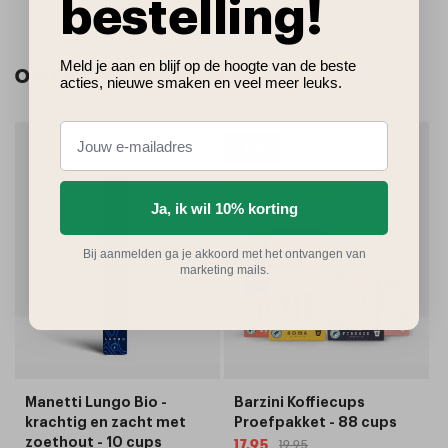
bestelling!
Meld je aan en blijf op de hoogte van de beste
Onze klanten kochten ook
acties, nieuwe smaken en veel meer leuks.
- 10%
Meest gekozen
Ja, ik wil 10% korting
Bij aanmelden ga je akkoord met het ontvangen van
marketing mails.
Manetti Lungo Bio -
Barzini Koffiecups
krachtig en zacht met
Proefpakket - 88 cups
zoethout - 10 cups
17,95
19,95
Aanbiedingsprijs
Normale