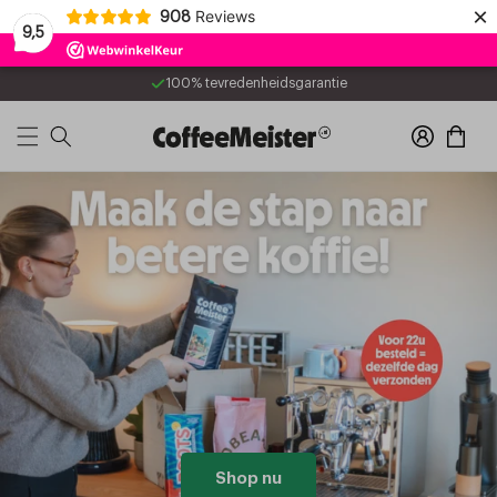
Meteen
×
Reviews
908
naar de
9,5
content
100% tevredenheidsgarantie
Inloggen
Winkelwage
Shop nu