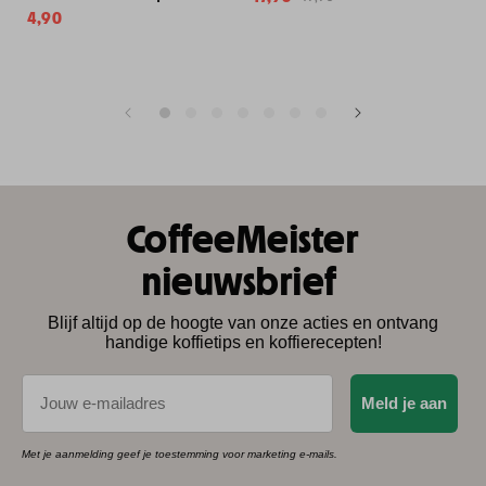
Normale
4,90
prijs
prijs
CoffeeMeister
nieuwsbrief
Blijf altijd op de hoogte van onze acties en ontvang
handige koffietips en koffierecepten!
E-mail
Meld je aan
Met je aanmelding geef je toestemming voor marketing e-mails.