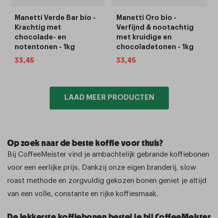
Manetti Verde Bar bio -
Manetti Oro bio -
Krachtig met
Verfijnd & nootachtig
chocolade- en
met kruidige en
notentonen - 1kg
chocoladetonen - 1kg
Normale
33,45
Normale
33,45
prijs
prijs
LAAD MEER PRODUCTEN
Op zoek naar de beste koffie voor thuis?
Bij CoffeeMeister vind je ambachtelijk gebrande koffiebonen
voor een eerlijke prijs. Dankzij onze eigen branderij, slow
roast methode en zorgvuldig gekozen bonen geniet je altijd
van een volle, constante en rijke koffiesmaak.
De lekkerste koffiebonen bestel je bij CoffeeMeister