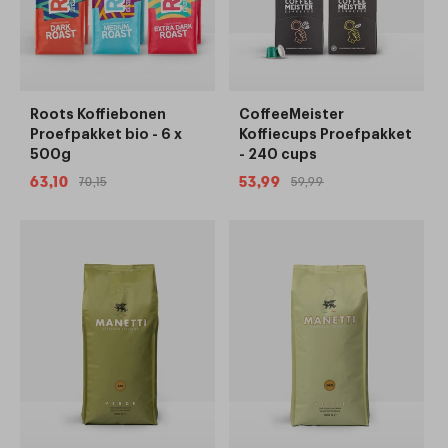
Roots Koffiebonen
CoffeeMeister
Proefpakket bio - 6 x
Koffiecups Proefpakket
500g
- 240 cups
63,10
53,99
70,15
59,99
Aanbiedingsprijs
Normale
Aanbiedingsprijs
Normale
prijs
prijs