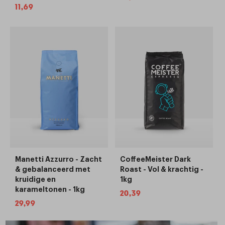
Normale
11,69
prijs
prijs
Manetti Azzurro - Zacht
CoffeeMeister Dark
& gebalanceerd met
Roast - Vol & krachtig -
kruidige en
1kg
karameltonen - 1kg
Normale
20,39
Normale
29,99
prijs
prijs