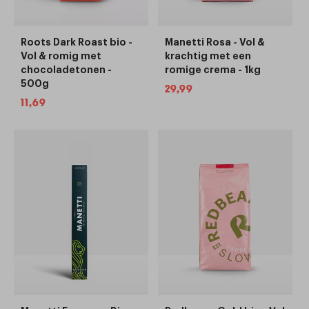
Roots Dark Roast bio -
Manetti Rosa - Vol &
Vol & romig met
krachtig met een
chocoladetonen -
romige crema - 1kg
500g
Normale
29,99
Normale
11,69
prijs
prijs