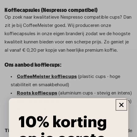
Koffiecapsules (Nespresso compatibel)
Op zoek naar kwalitatieve Nespresso compatible cups? Dan
zit je bij CoffeeMeister goed. Wij produceren onze
koffiecapsules in onze eigen branderij zodat we de hoogste
kwaliteit kunnen bieden voor een scherpe prijs. Zo geniet je
al vanaf € 0,20 per kopje van heerlijke premium koffie.
Ons aanbod koffiecups:
CoffeeMeister koffiecups
(plastic cups - hoge
stabiliteit en smaakbehoud)
Roots koffiecups
(aluminium cups - stevig en intens)
Barzini koffiecups
(plastic cups - Italiaanse smaken)
Manetti koffiecups
(plastic cups - premium horeca
10% korting
kwaliteit)
Tip
: Met onze
cups proefpakketten
proef je verschillende