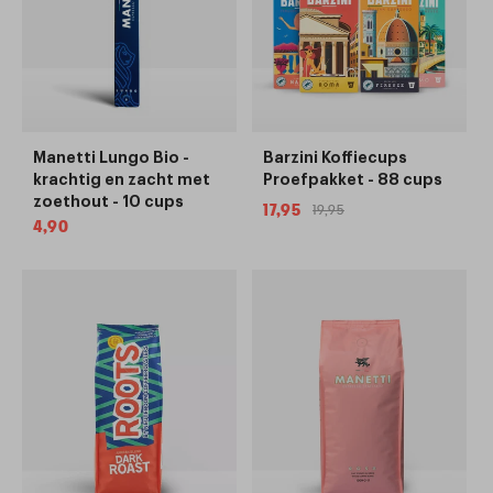
Manetti Lungo Bio -
Barzini Koffiecups
krachtig en zacht met
Proefpakket - 88 cups
zoethout - 10 cups
17,95
19,95
Aanbiedingsprijs
Normale
Normale
4,90
prijs
prijs