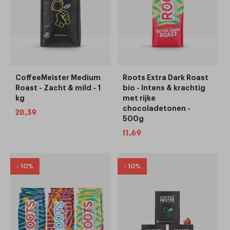
CoffeeMeister Medium
Roots Extra Dark Roast
Roast - Zacht & mild - 1
bio - Intens & krachtig
kg
met rijke
chocoladetonen -
Normale
20,39
500g
prijs
Normale
11,69
prijs
- 10%
- 10%