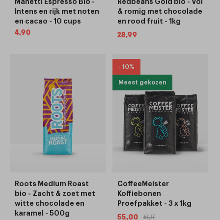
Manetti Espresso Bio -
Redbeans Gold bio - Vol
Intens en rijk met noten
& romig met chocolade
en cacao - 10 cups
en rood fruit - 1kg
Normale
4,90
Normale
28,99
prijs
prijs
- 10%
Meest gekozen
Roots Medium Roast
CoffeeMeister
bio - Zacht & zoet met
Koffiebonen
witte chocolade en
Proefpakket - 3 x 1kg
karamel - 500g
55,00
61,17
Aanbiedingsprijs
Normale