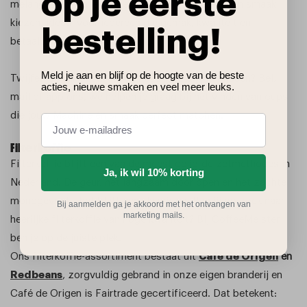
op je eerste
melanges en kan ieder gezinslid zijn of haar eigen smaak
kiezen. Ideaal voor iedereen die gemak, kwaliteit en
bestelling!
betaalbaarheid belangrijk vindt.
Meld je aan en blijf op de hoogte van de beste
Twijfel je welke koffiecups het beste bij jou passen? Bel,
acties, nieuwe smaken en veel meer leuks.
mail of app ons, we helpen je graag bij het vinden van cups
die jouw Machine én smaak perfect matchen.
Filterkoffie
Filterkoffie blijft een van de meest geliefde zetmethodes in
Ja, ik wil 10% korting
Nederland. De geur, het langzaam doorlopen en het zachte
mondgevoel… het blijft een klassieker. Ben jij op zoek naar
Bij aanmelden ga je akkoord met het ontvangen van
marketing mails.
heerlijke filterkoffie van hoge kwaliteit? Bij CoffeeMeister
ben je op de juiste plek.
Ons filterkoffie-assortiment bestaat uit
Café de Origen
en
Redbeans
, zorgvuldig gebrand in onze eigen branderij en
Café de Origen is Fairtrade gecertificeerd. Dat betekent: