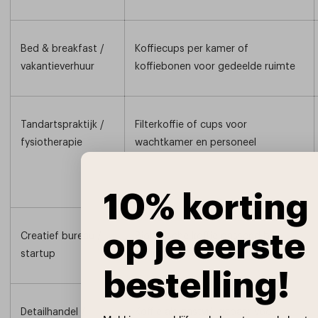
Bed & breakfast /
Koffiecups per kamer of
vakantieverhuur
koffiebonen voor gedeelde ruimte
Tandartspraktijk /
Filterkoffie of cups voor
fysiotherapie
wachtkamer en personeel
10% korting
op je eerste
Creatief bureau /
Biologische koffie passend bij
startup
duurzame bedrijfswaarden
bestelling!
Detailhandel /
Koffie als gastvrij gebaar voor