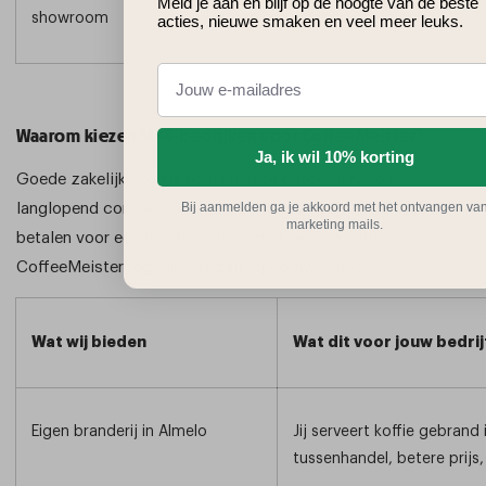
Meld je aan en blijf op de hoogte van de beste
showroom
klanten en vertegenwoordigers
acties, nieuwe smaken en veel meer leuks.
Waarom kiezen MKB-bedrijven voor CoffeeMeister?
Ja, ik wil 10% korting
Goede zakelijke koffie hoeft niet te betekenen: een
Bij aanmelden ga je akkoord met het ontvangen va
langlopend contract tekenen, wachten op een monteur of
marketing mails.
betalen voor een machine die je niet gebruikt. Bij
CoffeeMeister regel je het zelf, op jouw tempo.
Wat wij bieden
Wat dit voor jouw bedri
Eigen branderij in Almelo
Jij serveert koffie gebrand
tussenhandel, betere prijs,