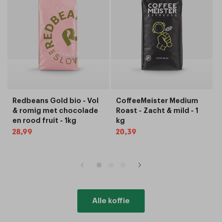
Redbeans Gold bio - Vol
CoffeeMeister Medium
& romig met chocolade
Roast - Zacht & mild - 1
en rood fruit - 1kg
kg
Normale
28,99
Normale
20,39
prijs
prijs
Alle koffie