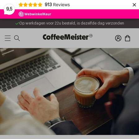
Meteen
×
Reviews
913
naar de
9,5
content
Op werkdagen voor 22u besteld, is dezelfde dag verzonden
Inloggen
Winkelwage