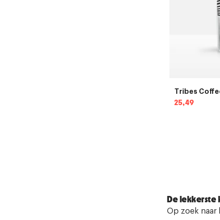
Tribes Coffee
Normale
25,49
prijs
De lekkerste 
Op zoek naar k