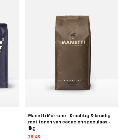
Manetti Marrone - Krachtig & kruidig
met tonen van cacao en speculaas -
1kg
Normale
28,49