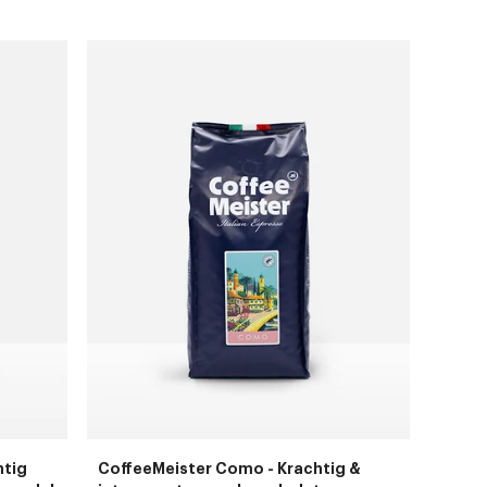
prijs
htig
CoffeeMeister Como - Krachtig &