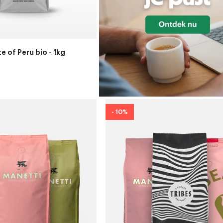
e of Peru bio - 1kg
- 10%