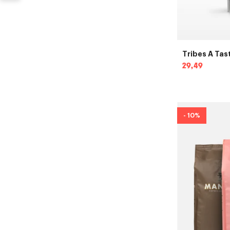
Tribes A Tast
Normale
29,49
prijs
- 10%