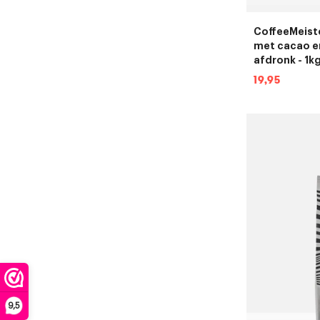
CoffeeMeiste
met cacao en
afdronk - 1k
Normale
19,95
prijs
9,5