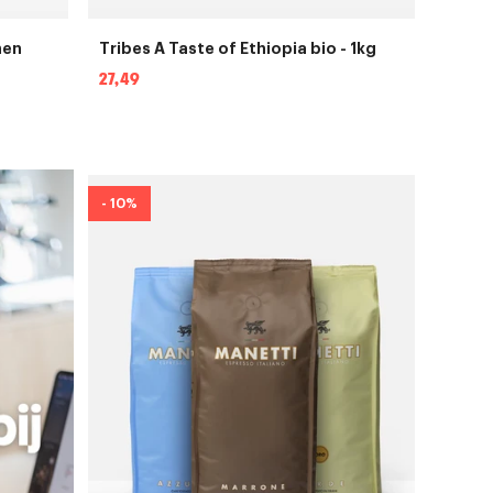
nen
Tribes A Taste of Ethiopia bio - 1kg
Normale
27,49
prijs
- 10%