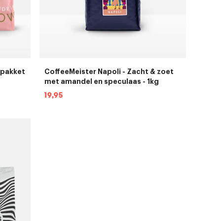
fpakket
CoffeeMeister Napoli - Zacht & zoet
met amandel en speculaas - 1kg
Normale
19,95
prijs