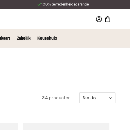
100% tevredenheidsgarantie
Winkelwagen
kaart
Zakelijk
Keuzehulp
34
Sort by
producten