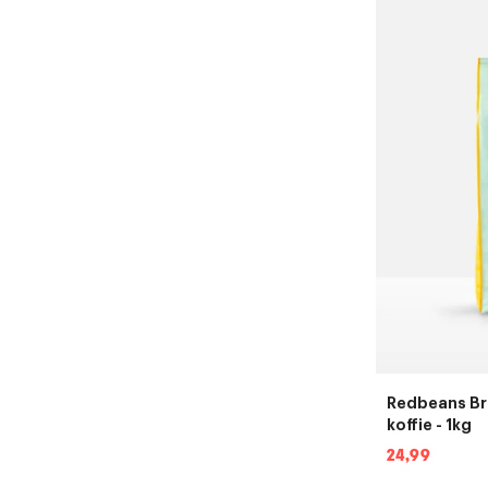
Redbeans Br
koffie - 1kg
Normale
24,99
prijs