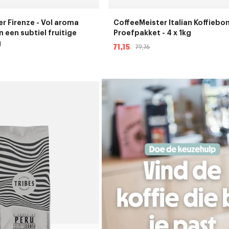
r Firenze - Vol aroma
CoffeeMeister Italian Koffiebo
 een subtiel fruitige
Proefpakket - 4 x 1kg
g
71,15
79,76
Aanbiedingsprijs
Normale
prijs