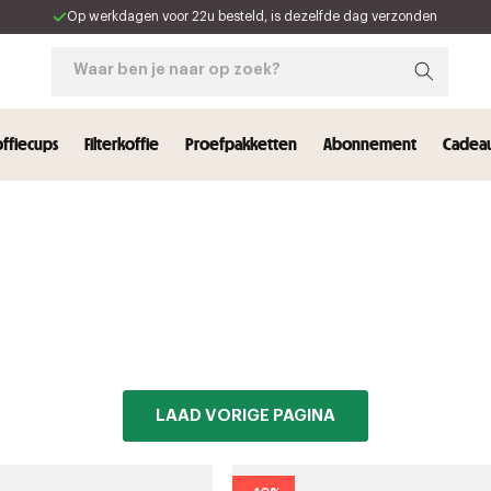
Op werkdagen voor 22u besteld, is dezelfde dag verzonden
Waar ben je naar op zoek?
ffiecups
Filterkoffie
Proefpakketten
Abonnement
Cadeau
LAAD VORIGE PAGINA