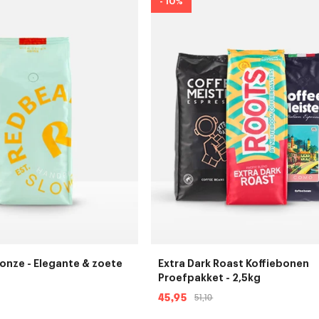
- 10%
onze - Elegante & zoete
Extra Dark Roast Koffiebonen
Proefpakket - 2,5kg
45,95
51,10
Aanbiedingsprijs
Normale
prijs