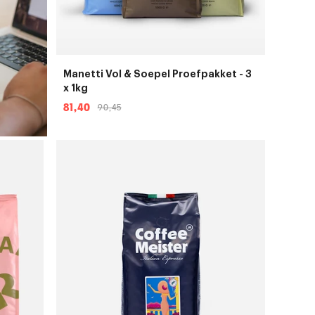
Manetti Vol & Soepel Proefpakket - 3
x 1kg
81,40
90,45
Aanbiedingsprijs
Normale
prijs