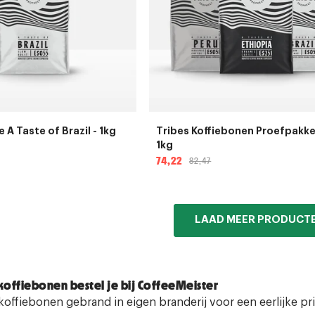
 A Taste of Brazil - 1kg
Tribes Koffiebonen Proefpakket
1kg
74,22
82,47
Aanbiedingsprijs
Normale
prijs
LAAD MEER PRODUCT
koffiebonen bestel je bij CoffeeMeister
offiebonen gebrand in eigen branderij voor een eerlijke prij