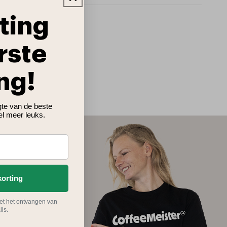
ting
rste
ng!
ogte van de beste
el meer leuks.
korting
et het ontvangen van
ls.