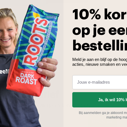
10% kor
op je ee
bestelli
Meld je aan en blijf op de ho
acties, nieuwe smaken en ve
er nieuwsbrief
Ja, ik wil 10% 
n ontvang handige koffietips en koffierecepten!
Bij aanmelden ga je akkoord m
marketing mai
Meld je aan