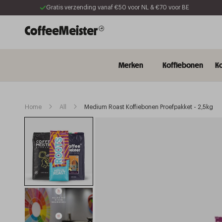
Meteen
Gratis verzending vanaf €50 voor NL & €70 voor BE
naar de
content
Merken
Koffiebonen
Ko
Home
All
Medium Roast Koffiebonen Proefpakket - 2,5kg
Ga direct naar
productinformatie