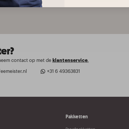
ter?
neem contact op met de
klantenservice
.
eemeister.nl
+31 6 49363831
Pakketten