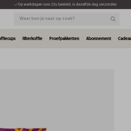
Op werkdagen voor 22u besteld, is dezelfde dag verzonden
Waar ben je naar op zoek?
ffiecups
Filterkoffie
Proefpakketten
Abonnement
Cadeau