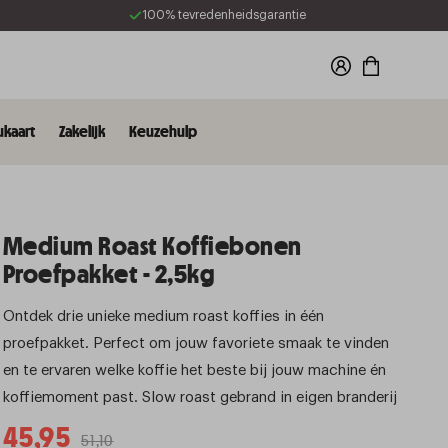
100% tevredenheidsgarantie
Winkelwagen
kaart
Zakelijk
Keuzehulp
Medium Roast Koffiebonen
Proefpakket - 2,5kg
Ontdek drie unieke medium roast koffies in één
proefpakket. Perfect om jouw favoriete smaak te vinden
en te ervaren welke koffie het beste bij jouw machine én
koffiemoment past. Slow roast gebrand in eigen branderij
45,95
Aanbiedingsprijs
Normale
51,10