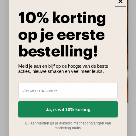
10% korting
op je eerste
bestelling!
Meld je aan en blijf op de hoogte van de beste
acties, nieuwe smaken en veel meer leuks.
Ja, ik wil 10% korting
Zetadvies van de Meister
Bij aanmelden ga je akkoord met het ontvangen van
Deze aluminium cups komen het beste tot hun
marketing mails.
recht in een Nespresso® machine. Ze zijn ideaal