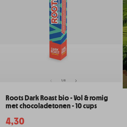
van
1
/
6
dia
Me
enen
2
Roots Dark Roast bio - Vol & romig
o
daal
in
met chocoladetonen - 10 cups
mo
Normale
4,30