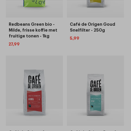
Redbeans Green bio -
Café de Origen Goud
Milde, frisse koffie met
Snelfilter - 250g
fruitige tonen - 1kg
Normale
5,99
Normale
27,99
prijs
prijs