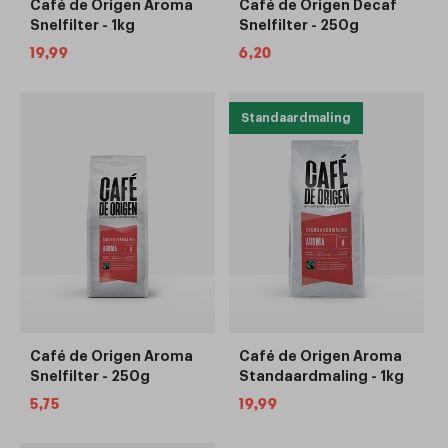
Café de Origen Aroma
Café de Origen Decaf
Snelfilter - 1kg
Snelfilter - 250g
Normale
19,99
Normale
6,20
prijs
prijs
Standaardmaling
Café de Origen Aroma
Café de Origen Aroma
Snelfilter - 250g
Standaardmaling - 1kg
Normale
5,75
Normale
19,99
prijs
prijs